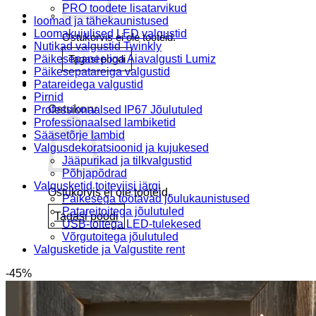
PRO toodete lisatarvikud
loomad ja tähekaunistused
Loomakujulised LED valgustid
Ostukorvis ei ole tooteid.
Nutikad valgustid Twinkly
Päikesepaneeliga Aiavalgusti Lumiz
Tagasi poodi
Päikesepatareiga valgustid
Patareidega valgustid
Pirnid
Ostukorv
Professionaalsed IP67 Jõulutuled
Professionaalsed lambiketid
Sääsetõrje lambid
Valgusdekoratsioonid ja kujukesed
Jääpurikad ja tilkvalgustid
Põhjapõdrad
Valgusketid toiteviisi järgi
Ostukorvis ei ole tooteid.
Päikesega töötavad jõulukaunistused
Patareitoitega jõulutuled
Tagasi poodi
USB-toitega LED-tulekesed
Võrgutoitega jõulutuled
Valgusketide ja Valgustite rent
-45%