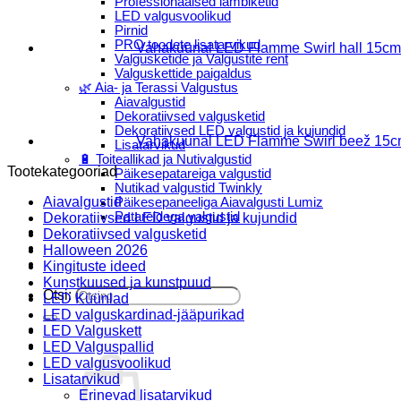
Professionaalsed lambiketid
LED valgusvoolikud
Pirnid
PRO toodete lisatarvikud
Vahaküünal LED Flamme Swirl hall 15cm
Valgusketide ja Valgustite rent
Valguskettide paigaldus
🌿 Aia- ja Terassi Valgustus
Aiavalgustid
Dekoratiivsed valgusketid
Dekoratiivsed LED valgustid ja kujundid
Vahaküünal LED Flamme Swirl beež 15
Lisatarvikud
🔋 Toiteallikad ja Nutivalgustid
Tootekategooriad
Päikesepatareiga valgustid
Nutikad valgustid Twinkly
Aiavalgustid
Päikesepaneeliga Aiavalgusti Lumiz
Patareidega valgustid
Dekoratiivsed LED valgustid ja kujundid
Päikeselaternad Lumiz
Dekoratiivsed valgusketid
Valguskettide paigaldus
Halloween 2026
Blogi
Kingituste ideed
Kunstkuused ja kunstpuud
Otsi:
LED Küünlad
LED valguskardinad-jääpurikad
LED Valguskett
LED Valguspallid
LED valgusvoolikud
Lisatarvikud
Erinevad lisatarvikud