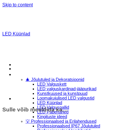
Skip to content
LED Küünlad
Menu
E-Pood
🎄 Jõulutuled ja Dekoratsioonid
LED Valguskett
LED valguskardinad-jääpurikad
Kunstkuused ja kunstpuud
Loomakujulised LED valgustid
LED Küünlad
LED Valguspallid
Sulle võib meeldida ka…
LED Pabertähed
Kingituste ideed
💡 Professionaalsed ja Erilahendused
Professionaalsed IP67 Jõulutuled